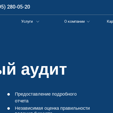
95) 280-05-20
95) 280-05-20
Услуги
Услуги
О компании
О компании
Кар
Кар
й аудит
Предоставление подробного
отчета
Независимая оценка правильности