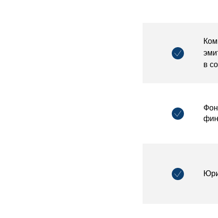
Ком
эми
в с
Фон
фин
Юри