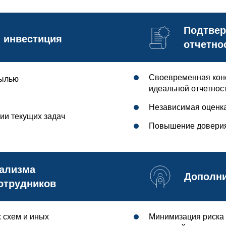
Подтвер
 инвестиция
отчетно
Своевременная кон
былью
идеальной отчетнос
Независимая оценка
ии текущих задач
Повышение доверия
ализма
Дополн
отрудников
 схем и иных
Минимизация риска 